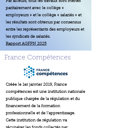
Par ailleurs, tous les travaux sont menés
paritairement avec le collège «
employeurs » et le collège « salariés » et
les résultats sont obtenus par consensus
entre les représentants des employeurs et
les syndicats de salariés.
Rapport AGFPN 2025
France Compétences
Créée le 1er janvier 2019, France
compétences est une institution nationale
publique chargée de la régulation et du
financement de la formation
professionnelle et de l’apprentissage.
Cette institution de régulation va
récupérer les fonds collectés par