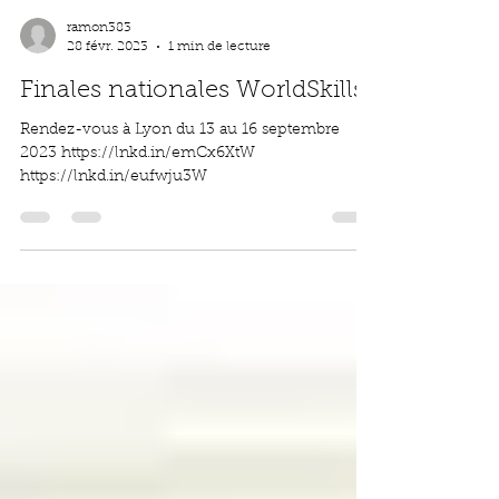
ramon383
28 févr. 2023
1 min de lecture
Finales nationales WorldSkills
Rendez-vous à Lyon du 13 au 16 septembre
2023 https://lnkd.in/emCx6XtW
https://lnkd.in/eufwju3W